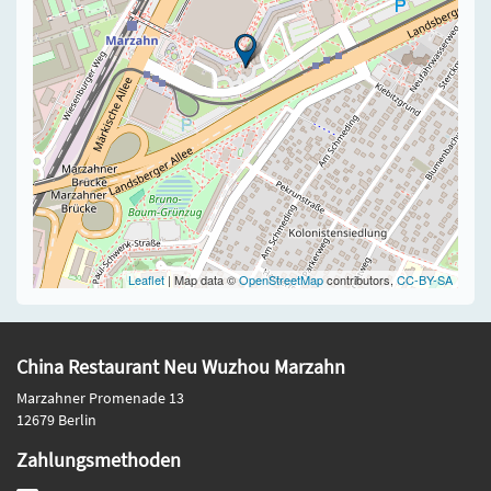
Leaflet
| Map data ©
OpenStreetMap
contributors,
CC-BY-SA
China Restaurant Neu Wuzhou Marzahn
Marzahner Promenade 13
12679 Berlin
Zahlungsmethoden