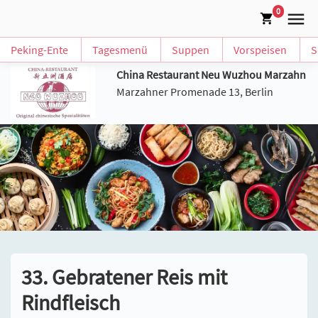
0
Peking-Ente
Tagesmenü
Suppen
Vorspeisen
S
China Restaurant Neu Wuzhou Marzahn
Marzahner Promenade 13, Berlin
33. Gebratener Reis mit
Rindfleisch