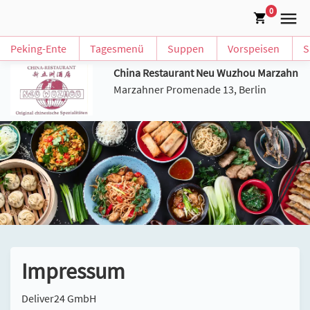
0
Peking-Ente
Tagesmenü
Suppen
Vorspeisen
S
China Restaurant Neu Wuzhou Marzahn
Marzahner Promenade 13, Berlin
Impressum
Deliver24 GmbH