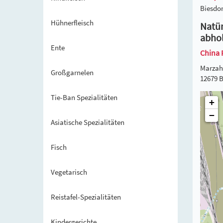
Biesdor
Hühnerfleisch
Natür
abho
Ente
China 
Marzah
Großgarnelen
12679 B
Tie-Ban Spezialitäten
+
−
Asiatische Spezialitäten
Fisch
Vegetarisch
Reistafel-Spezialitäten
Kindergerichte