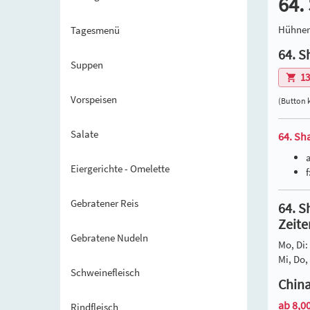
64.
Hühner
Tagesmenü
64. S
Suppen
13
Vorspeisen
(Button 
Salate
64. Sh
Eiergerichte - Omelette
Gebratener Reis
64. S
Zeite
Gebratene Nudeln
Mo, Di:
Mi, Do, 
Schweinefleisch
China
ab 8,00
Rindfleisch