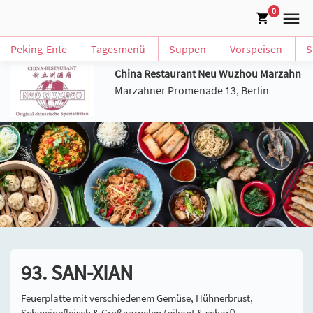
0
Peking-Ente
Tagesmenü
Suppen
Vorspeisen
S
China Restaurant Neu Wuzhou Marzahn
Marzahner Promenade 13, Berlin
93. SAN-XIAN
Feuerplatte mit verschiedenem Gemüse, Hühnerbrust,
Schweinefleisch & Großgarnelen (pikant & scharf)