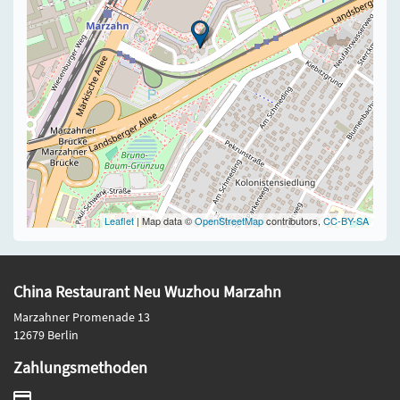
Leaflet
| Map data ©
OpenStreetMap
contributors,
CC-BY-SA
China Restaurant Neu Wuzhou Marzahn
Marzahner Promenade 13
12679 Berlin
Zahlungsmethoden